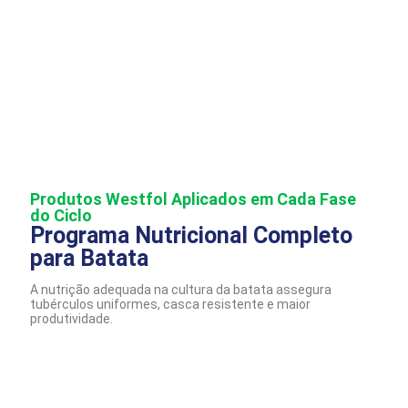
A batata é uma das hortaliças mais cultivadas e consumidas
no mundo, exigindo solos férteis e um plano nutricional
equilibrado para desenvolvimento de tubérculos uniformes e
com alto padrão de mercado. As soluções Westfol garantem o
crescimento saudável e produtivo da lavoura.
Produtos Westfol Aplicados em Cada Fase
do Ciclo
Programa Nutricional Completo
para Batata
A nutrição adequada na cultura da batata assegura
tubérculos uniformes, casca resistente e maior
produtividade.