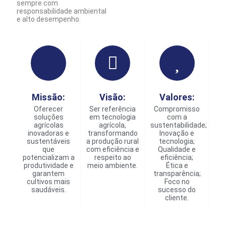
sempre com
responsabilidade ambiental
e alto desempenho.
Missão:
Visão:
Valores:
Oferecer
Ser referência
Compromisso
soluções
em tecnologia
com a
agrícolas
agrícola,
sustentabilidade;
inovadoras e
transformando
Inovação e
sustentáveis
a produção rural
tecnologia;
que
com eficiência e
Qualidade e
potencializam a
respeito ao
eficiência;
produtividade e
meio ambiente.
Ética e
garantem
transparência;
cultivos mais
Foco no
saudáveis.
sucesso do
cliente.