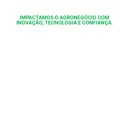
IMPACTAMOS O AGRONEGÓCIO COM
INOVAÇÃO, TECNOLOGIA E CONFIANÇA.
Resultados que Fazem a Diferença!
Nossos produtos são desenvolvidos para atender às diversas
necessidades da agricultura moderna, proporcionando
resultados superiores e sustentáveis.
+
0
Soluções implementadas no campo
+
0
anos de aprendizado e evolução no setor agrícola
+
0