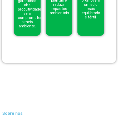
plantas e
promovem
garantindo
reduzir
um solo
alta
impactos
mais
produtividade
ambientais.
equilibrado
sem
e fértil.
comprometer
o meio
ambiente.
Sobre nós