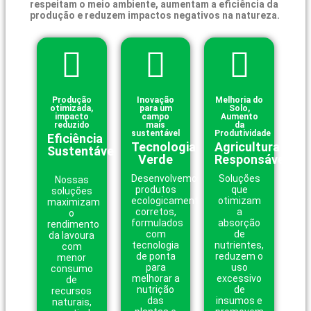
respeitam o meio ambiente, aumentam a eficiência da
produção e reduzem impactos negativos na natureza.
Produção
Inovação
Melhoria do
otimizada,
para um
Solo,
impacto
campo
Aumento
reduzido
mais
da
sustentável
Produtividade
Eficiência
Tecnologia
Agricultura
Sustentável
Verde
Responsável
Desenvolvemos
Soluções
Nossas
produtos
que
soluções
ecologicamente
otimizam
maximizam
corretos,
a
o
formulados
absorção
rendimento
com
de
da lavoura
tecnologia
nutrientes,
com
de ponta
reduzem o
menor
para
uso
consumo
melhorar a
excessivo
de
nutrição
de
recursos
das
insumos e
naturais,